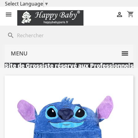
Select Language
▼
shopping_cart


search
MENU