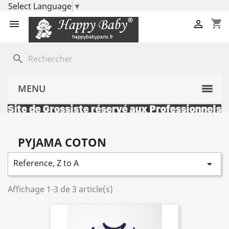
Select Language
▼
shopping_cart


search
MENU
PYJAMA COTON
Reference, Z to A

Affichage 1-3 de 3 article(s)