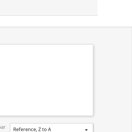
par
Reference, Z to A
