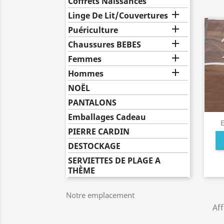
Coffrets Naissances

Linge De Lit/Couvertures

Puériculture

Chaussures BEBES

Femmes

Hommes
NOËL
PANTALONS
Emballages Cadeau
PIERRE CARDIN
DESTOCKAGE
SERVIETTES DE PLAGE A
THÈME
Notre emplacement
Aff