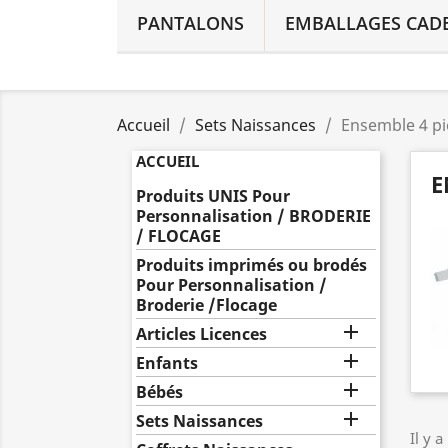
PANTALONS
EMBALLAGES CAD
Accueil
Sets Naissances
Ensemble 4 pi
ACCUEIL
E
Produits UNIS Pour
Personnalisation / BRODERIE
/ FLOCAGE
Produits imprimés ou brodés
Pour Personnalisation /
Broderie /Flocage

Articles Licences

Enfants

Bébés

Sets Naissances
Il y a