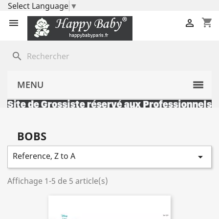
Select Language
▼
shopping_cart


search
MENU
BOBS
Reference, Z to A

Affichage 1-5 de 5 article(s)