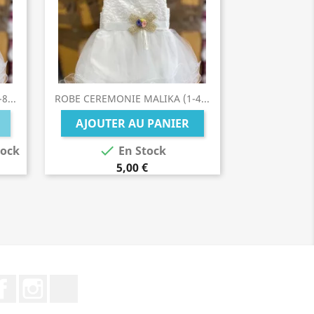
8...
ROBE CEREMONIE MALIKA (1-4...
AJOUTER AU PANIER

tock
En Stock
5,00 €
Facebook
Instagram
TikTok