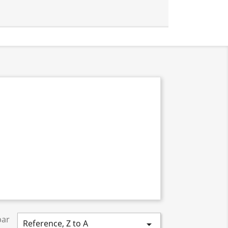
par
Reference, Z to A
