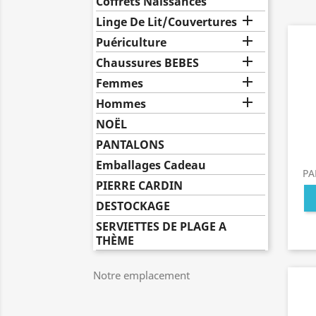
Coffrets Naissances

Linge De Lit/Couvertures

Puériculture

Chaussures BEBES

Femmes

Hommes
NOËL
PANTALONS
Emballages Cadeau
PA
PIERRE CARDIN
DESTOCKAGE
SERVIETTES DE PLAGE A
THÈME
Notre emplacement