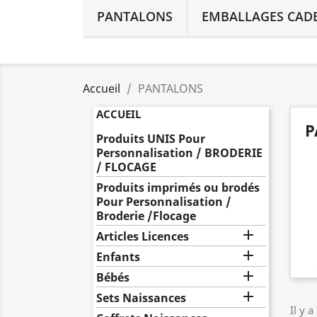
PANTALONS
EMBALLAGES CAD
Accueil
PANTALONS
ACCUEIL
P
Produits UNIS Pour
Personnalisation / BRODERIE
/ FLOCAGE
Produits imprimés ou brodés
Pour Personnalisation /
Broderie /Flocage

Articles Licences

Enfants

Bébés

Sets Naissances
Il y a