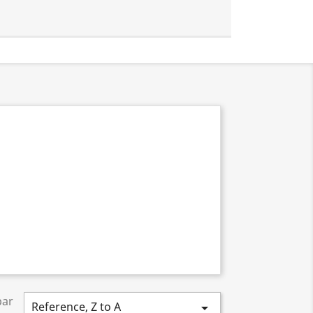
par
Reference, Z to A
