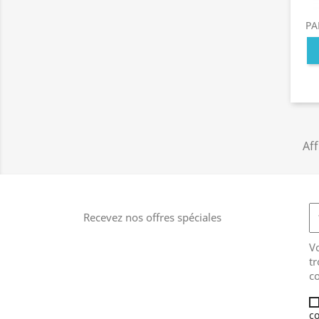
PA
Aff
Recevez nos offres spéciales
V
tr
co
co