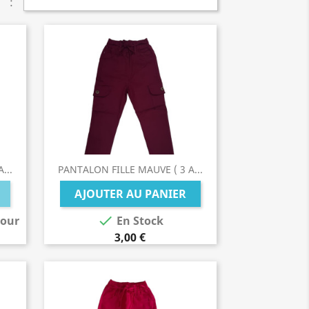
:
...
PANTALON FILLE MAUVE ( 3 A...
AJOUTER AU PANIER

tour
En Stock
3,00 €