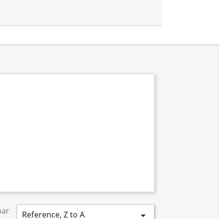
par
Reference, Z to A
