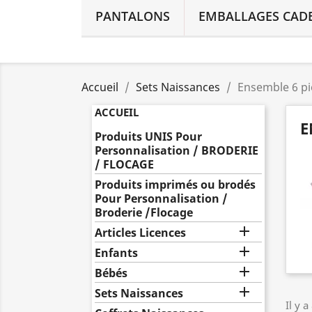
PANTALONS
EMBALLAGES CAD
Accueil
Sets Naissances
Ensemble 6 pi
ACCUEIL
E
Produits UNIS Pour
Personnalisation / BRODERIE
/ FLOCAGE
Produits imprimés ou brodés
Pour Personnalisation /
Broderie /Flocage

Articles Licences

Enfants

Bébés

Sets Naissances
Il y a