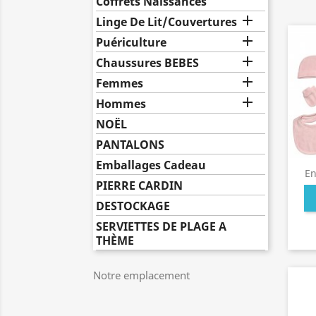
Coffrets Naissances

Linge De Lit/Couvertures

Puériculture

Chaussures BEBES

Femmes

Hommes
NOËL
PANTALONS
Emballages Cadeau
En
PIERRE CARDIN
DESTOCKAGE
SERVIETTES DE PLAGE A
THÈME
Notre emplacement