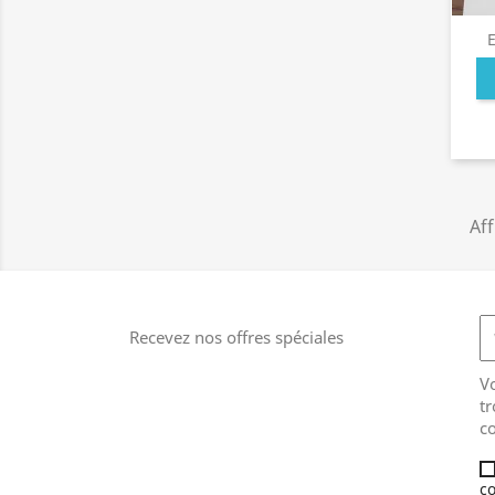
Aff
Recevez nos offres spéciales
V
tr
co
co