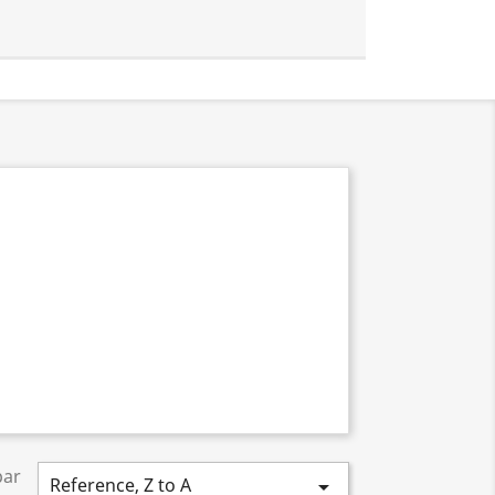
par
Reference, Z to A
