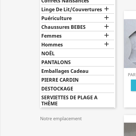
Coffrets Naissances

Linge De Lit/Couvertures

Puériculture

Chaussures BEBES

Femmes

Hommes
NOËL
PANTALONS
Emballages Cadeau
PAR
PIERRE CARDIN
DESTOCKAGE
SERVIETTES DE PLAGE A
THÈME
Notre emplacement