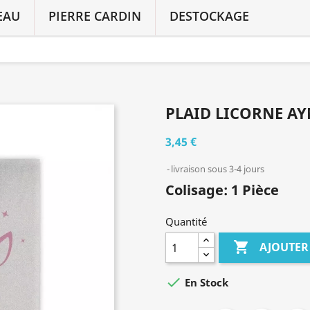
EAU
PIERRE CARDIN
DESTOCKAGE
PLAID LICORNE AY
3,45 €
livraison sous 3-4 jours
Colisage: 1 Pièce
Quantité

AJOUTER

En Stock