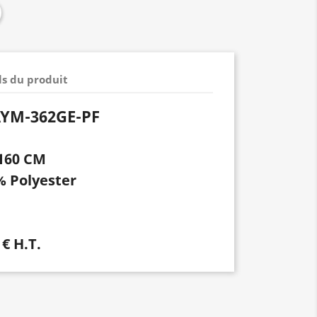
ls du produit
AYM-362GE-PF
160 CM
% Polyester
 € H.T.