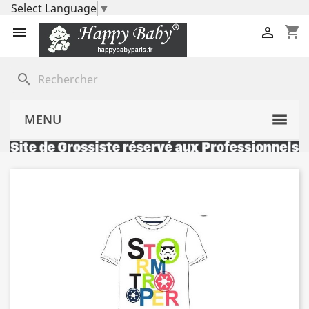
Select Language
▼
shopping_cart


search
MENU