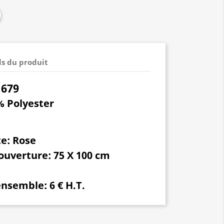
ls du produit
1679
 Polyester
te:
Rose
couverture
: 75 X 100 cm
 ensemble:
6 € H.T.