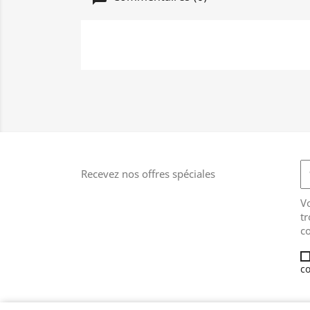
Recevez nos offres spéciales
V
tr
co
co