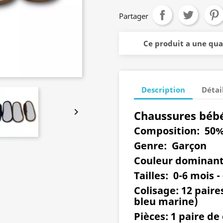
Partager
Ce produit a une qu
Description
Détai

Chaussures béb
Composition:
50% 
Genre
: Garçon
Couleur dominant
Tailles:
0-6 mois -
Colisage:
12 paires
bleu marine)
Pièces:
1 paire de