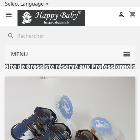
Select Language
▼
shopping_cart


search
MENU