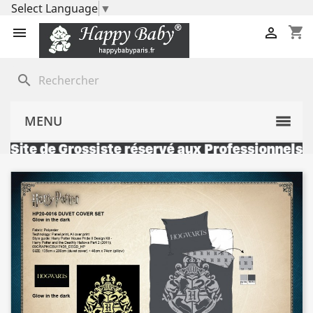
Select Language
▼
shopping_cart


search
MENU