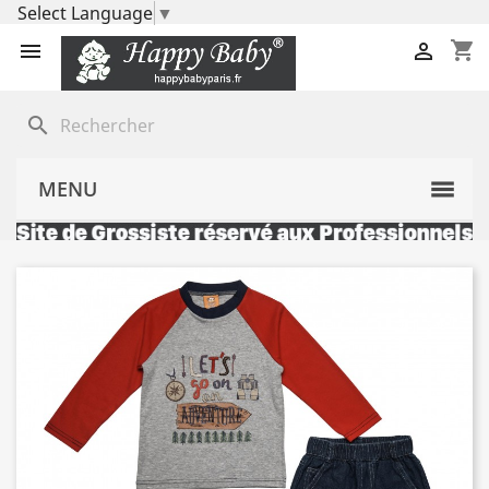
Select Language
▼
shopping_cart


search
MENU