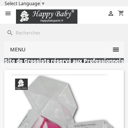
Select Language
▼
shopping_cart


search
MENU