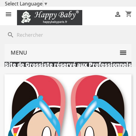
Select Language
▼
shopping_cart


search
MENU