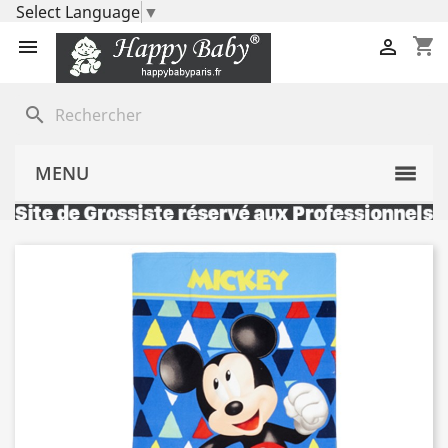
Select Language
▼
shopping_cart


search
MENU