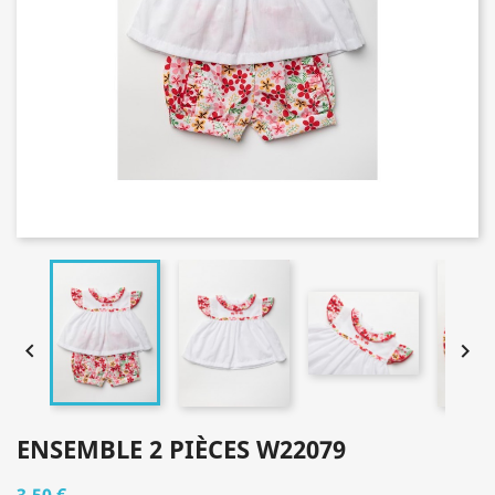


ENSEMBLE 2 PIÈCES W22079
3,50 €