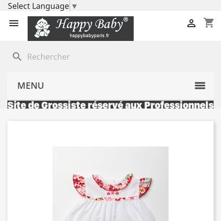
Select Language
▼
shopping_cart


search
MENU