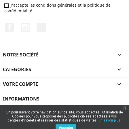
J'accepte les conditions générales et la politique de
confidentialité
Facebook
Instagram
TikTok
NOTRE SOCIÉTÉ

CATEGORIES

VOTRE COMPTE

INFORMATIONS
En poursuivant votre navigation sur ce site, vous acceptez l'utilisation de
Cookies pour vous proposer des publicités ciblées adaptées à vos
centres d'intérêts et réaliser des statistiques de visites.
En savoir plus.
Accepter