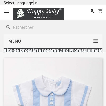
Select Language
▼
shopping_cart


search
MENU