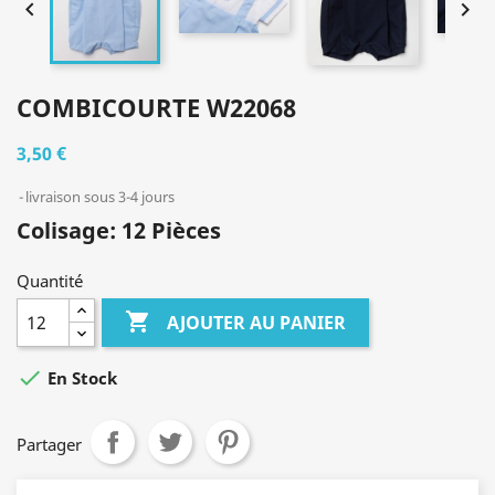


COMBICOURTE W22068
3,50 €
livraison sous 3-4 jours
Colisage: 12 Pièces
Quantité

AJOUTER AU PANIER

En Stock
Partager