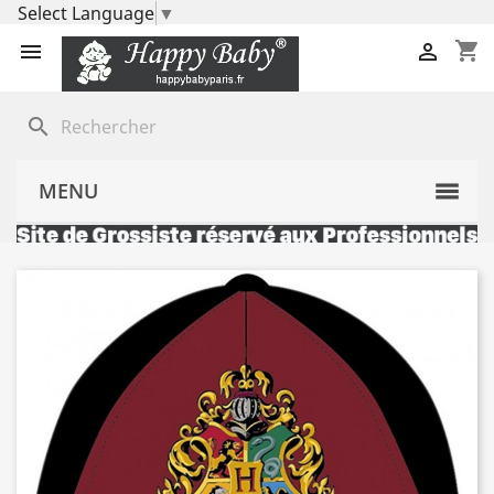
Select Language
▼
shopping_cart


search
MENU