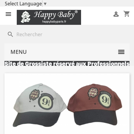
Select Language
▼
shopping_cart


search
MENU