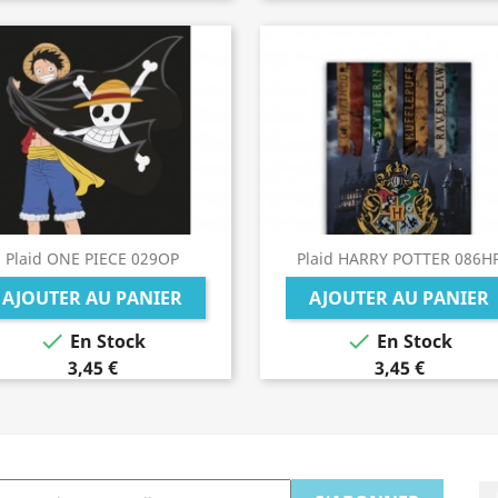
Plaid ONE PIECE 029OP
Plaid HARRY POTTER 086H
AJOUTER AU PANIER
AJOUTER AU PANIER


En Stock
En Stock
3,45 €
3,45 €