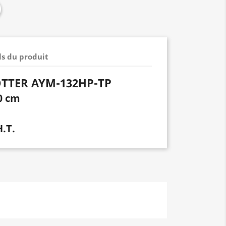
ls du produit
OTTER AYM-132HP-TP
0 cm
H.T.