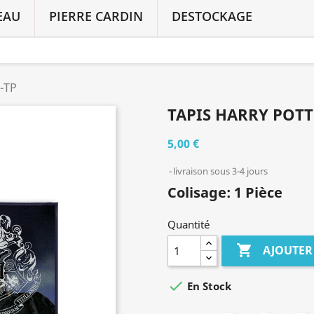
EAU
PIERRE CARDIN
DESTOCKAGE
-TP
TAPIS HARRY POTT
5,00 €
livraison sous 3-4 jours
Colisage: 1 Pièce
Quantité

AJOUTER

En Stock