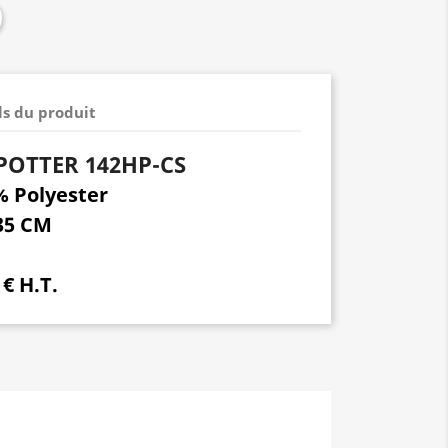
ls du produit
POTTER 142HP-CS
% Polyester
35 CM
 € H.T.