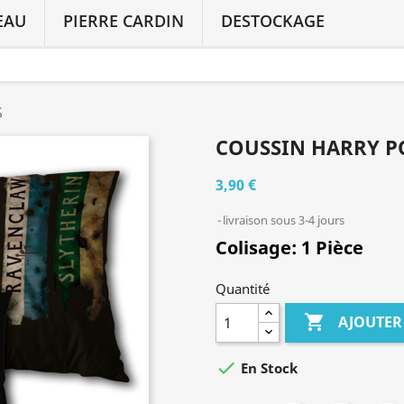
EAU
PIERRE CARDIN
DESTOCKAGE
S
COUSSIN HARRY P
3,90 €
livraison sous 3-4 jours
Colisage: 1 Pièce
Quantité

AJOUTER

En Stock