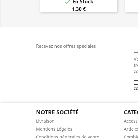

En Stock
1,30 €
Recevez nos offres spéciales
V
tr
co
co
NOTRE SOCIÉTÉ
CATE
Livraison
Access
Mentions Légales
Article
Conditions générales de vente
Combic