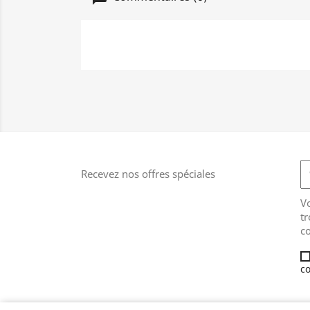
Recevez nos offres spéciales
V
tr
co
co