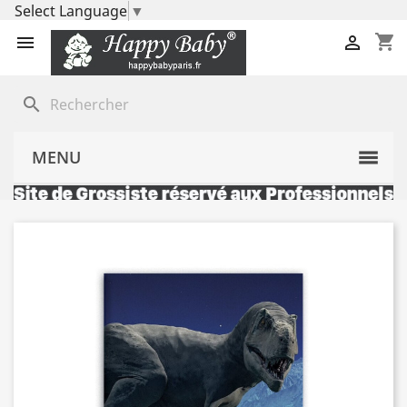
Select Language
▼
shopping_cart


search
MENU