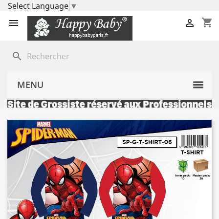
Select Language
▼
shopping_cart


search
MENU