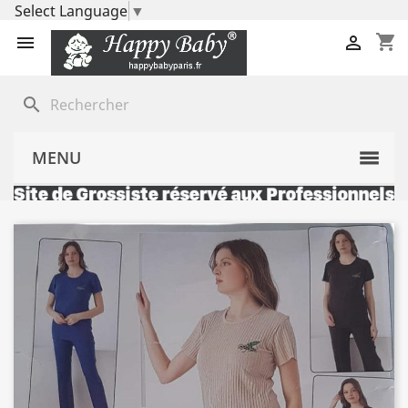
Select Language
▼
shopping_cart


search
MENU