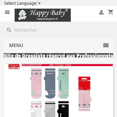
Select Language
▼
shopping_cart


search
MENU