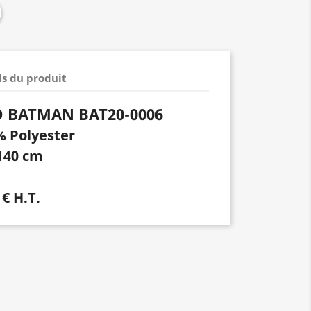
ls du produit
O BATMAN BAT20-0006
% Polyester
140 cm
 € H.T.