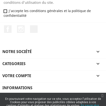
conditions d'utilisation du site.
J'accepte les conditions générales et la politique de
confidentialité
Facebook
Instagram
TikTok
NOTRE SOCIÉTÉ

CATEGORIES

VOTRE COMPTE

INFORMATIONS
En poursuivant votre navigation sur ce site, vous acceptez l'utilisation de
Cookies pour vous proposer des publicités ciblées adaptées à vos
centres d'intérêts et réaliser des statistiques de visites.
En savoir plus.