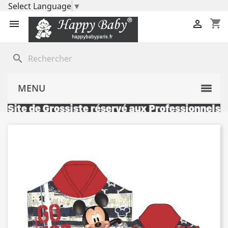
Select Language
▼
shopping_cart


search
MENU