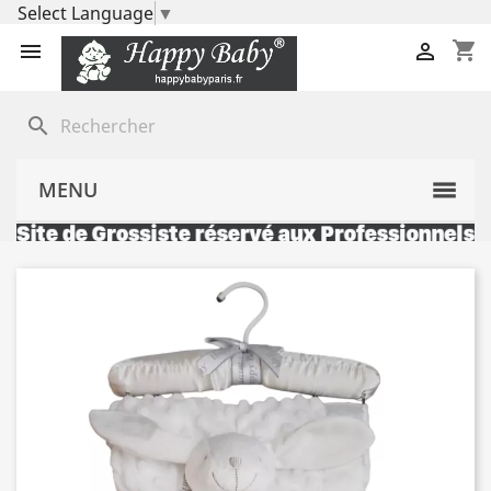
Select Language
▼
shopping_cart


search
MENU