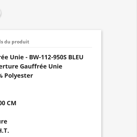
ls du produit
ée Unie - BW-112-950S BLEU
erture Gauffrée Unie
% Polyester
00 CM
ure
H.T.