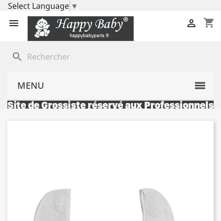
Select Language
▼
shopping_cart


search
MENU