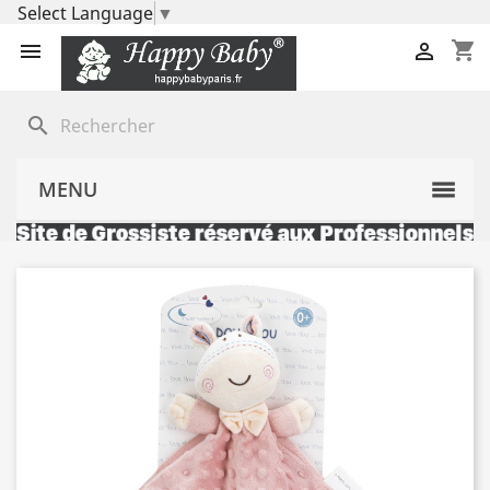
Select Language
▼
shopping_cart


search
MENU