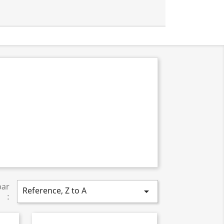
par
Reference, Z to A

: