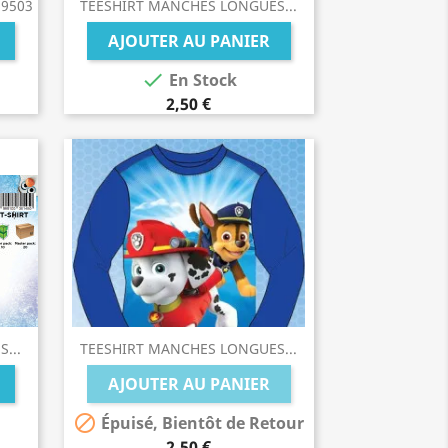
29503
TEESHIRT MANCHES LONGUES...
AJOUTER AU PANIER

En Stock
2,50 €
...
TEESHIRT MANCHES LONGUES...
AJOUTER AU PANIER

Épuisé, Bientôt de Retour
2,50 €