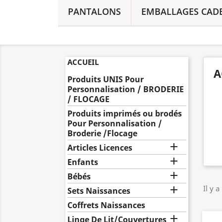
PANTALONS
EMBALLAGES CAD
ACCUEIL
A
Produits UNIS Pour
Personnalisation / BRODERIE
/ FLOCAGE
Produits imprimés ou brodés
Pour Personnalisation /
Broderie /Flocage

Articles Licences

Enfants

Bébés
Il y 

Sets Naissances
Coffrets Naissances

Linge De Lit/Couvertures