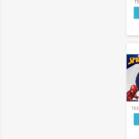
TE
TE