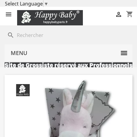
Select Language
▼
shopping_cart


search
MENU