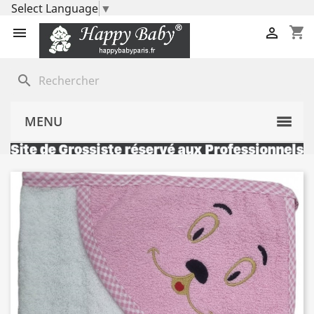
Select Language
▼
shopping_cart


search
MENU