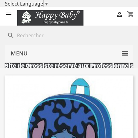
Select Language
▼
shopping_cart


search
MENU