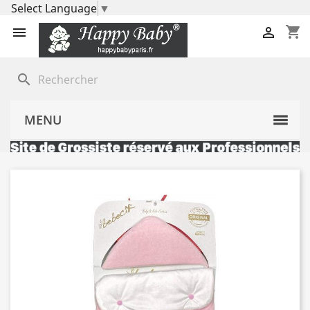
Select Language
▼
shopping_cart


search
MENU