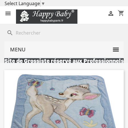
Select Language
▼
shopping_cart


search
MENU