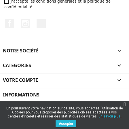
J'accepte les conditions générales et la politique de
confidentialité
Facebook
Instagram
TikTok
NOTRE SOCIÉTÉ

CATEGORIES

VOTRE COMPTE

INFORMATIONS
En poursuivant votre navigation sur ce site, vous acceptez l'utilisation de
Cookies pour vous proposer des publicités ciblées adaptées à vos
centres d'intérêts et réaliser des statistiques de visites.
En savoir plus.
Accepter