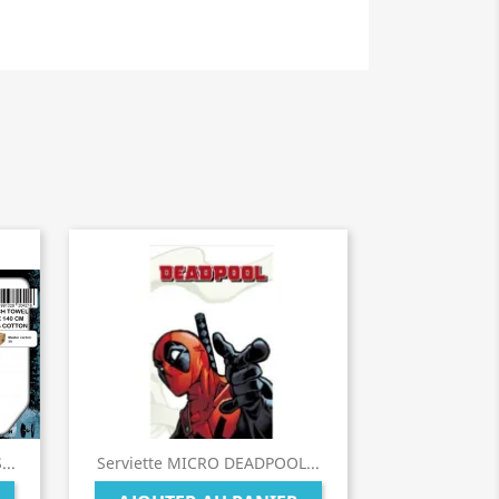
..
Serviette MICRO DEADPOOL...