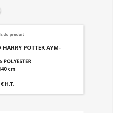
ls du produit
O HARRY POTTER AYM-
0% POLYESTER
140 cm
 € H.T.