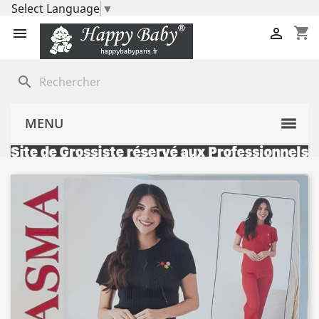
Select Language
▼
shopping_cart


search
MENU