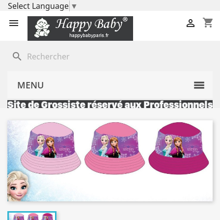
Select Language
▼
shopping_cart


search
MENU