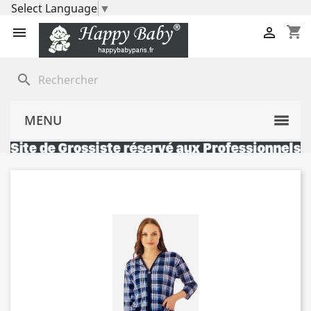
Select Language
▼
shopping_cart


search
MENU