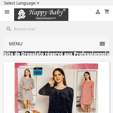
Select Language
▼
shopping_cart


search
MENU